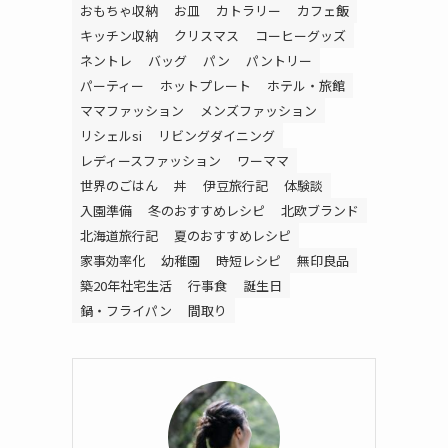
おもちゃ収納
お皿
カトラリー
カフェ飯
キッチン収納
クリスマス
コーヒーグッズ
ネントレ
バッグ
パン
パントリー
パーティー
ホットプレート
ホテル・旅館
ママファッション
メンズファッション
リシェルsi
リビングダイニング
レディースファッション
ワーママ
世界のごはん
丼
伊豆旅行記
体験談
入園準備
冬のおすすめレシピ
北欧ブランド
北海道旅行記
夏のおすすめレシピ
家事効率化
幼稚園
時短レシピ
無印良品
築20年社宅生活
行事食
誕生日
鍋・フライパン
間取り